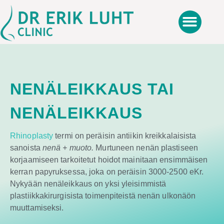
Teippaus nenäleikkauksen jälke
NENÄLEIKKAUS TAI
NENÄLEIKKAUS
Rhinoplasty
termi on peräisin antiikin kreikkalaisista
sanoista
nenä + muoto.
Murtuneen nenän plastiseen
korjaamiseen tarkoitetut hoidot mainitaan ensimmäisen
kerran papyruksessa, joka on peräisin 3000-2500 eKr.
Nykyään nenäleikkaus on yksi yleisimmistä
plastiikkakirurgisista toimenpiteistä nenän ulkonäön
muuttamiseksi.