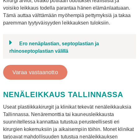
Kirurgi arvioi, ovatko potilaan odotukset realistisia ja
voisiko leikkaus todella parantaa hänen elämänlaatuaan.
Tämä auttaa välttämään myöhempiä pettymyksiä ja takaa
paremman tyytyväisyyden leikkauksen tuloksiin.
Ero nenäplastian, septoplastian ja
rhinoseptoplastian välillä
Varaa vastaanotto
NENÄLEIKKAUS TALLINNASSA
Useat plastiikkakirurgit ja klinikat tekevät nenäleikkauksia
Tallinnassa. Nenäremonttia tai kauneusleikkausta
suunnitellessa kannattaa tutustua perusteellisesti eri
kirurgien kokemuksiin ja aikaisempiin töihin. Monet klinikat
tarjoavat mahdollisuuden tutustua nenäleikkauksen