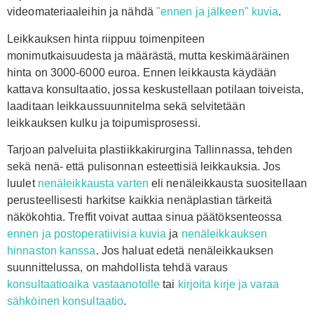
videomateriaaleihin ja nähdä
"ennen ja jälkeen" kuvia
.
Leikkauksen hinta riippuu toimenpiteen
monimutkaisuudesta ja määrästä, mutta keskimääräinen
hinta on 3000-6000 euroa. Ennen leikkausta käydään
kattava konsultaatio, jossa keskustellaan potilaan toiveista,
laaditaan leikkaussuunnitelma sekä selvitetään
leikkauksen kulku ja toipumisprosessi.
Tarjoan palveluita plastiikkakirurgina Tallinnassa, tehden
sekä nenä- että pulisonnan esteettisiä leikkauksia. Jos
luulet
nenäleikkausta varten
eli nenäleikkausta suositellaan
perusteellisesti
harkitse kaikkia nenäplastian tärkeitä
näkökohtia
. Treffit voivat auttaa sinua päätöksenteossa
ennen ja postoperatiivisia kuvia
ja
nenäleikkauksen
hinnaston kanssa
. Jos haluat edetä nenäleikkauksen
suunnittelussa, on mahdollista tehdä varaus
konsultaatioaika vastaanotolle
tai
kirjoita kirje ja varaa
sähköinen konsultaatio
.