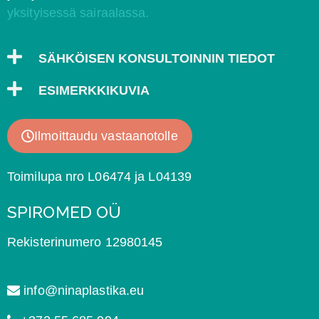
yksityisessä sairaalassa.
SÄHKÖISEN KONSULTOINNIN TIEDOT
ESIMERKKIKUVIA
Ilmoittaudu vastaanotolle
Toimilupa nro L06474 ja L04139
SPIROMED OÜ
Rekisterinumero 12980145
info@ninaplastika.eu